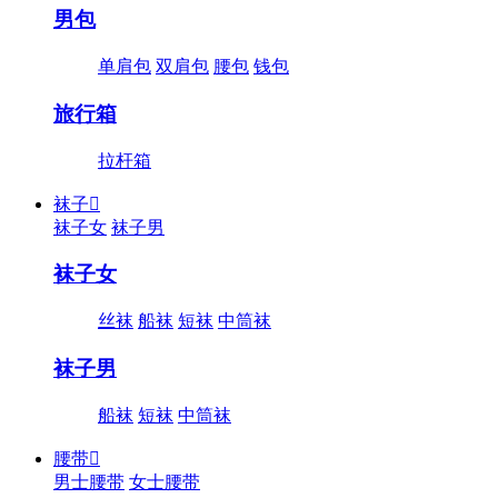
男包
单肩包
双肩包
腰包
钱包
旅行箱
拉杆箱
袜子

袜子女
袜子男
袜子女
丝袜
船袜
短袜
中筒袜
袜子男
船袜
短袜
中筒袜
腰带

男士腰带
女士腰带