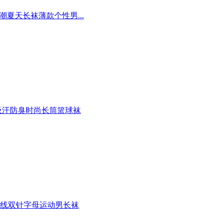
潮夏天长袜薄款个性男...
吸汗防臭时尚长筒篮球袜
粗线双针字母运动男长袜