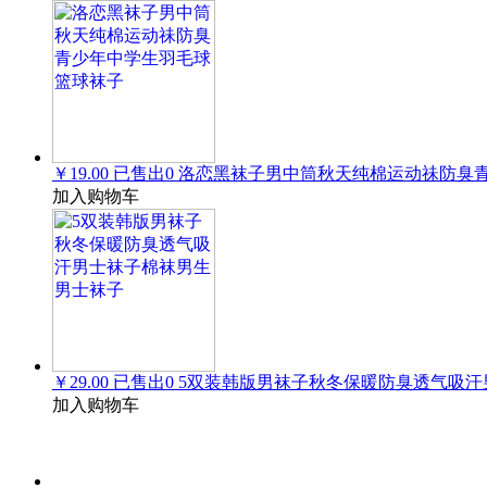
￥19.00
已售出
0
洛恋黑袜子男中筒秋天纯棉运动祙防臭
加入购物车
￥29.00
已售出
0
5双装韩版男袜子秋冬保暖防臭透气吸汗
加入购物车