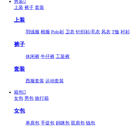
男装

上装
裤子
套装
上装
羽绒服
棉服
Polo衫
卫衣
针织衫/毛衣
风衣
T恤
衬衫
裤子
休闲裤
牛仔裤
工装裤
套装
西服套装
运动套装
箱包

女包
男包
旅行箱
女包
单肩包
手提包
妈咪包
双肩包
钱包